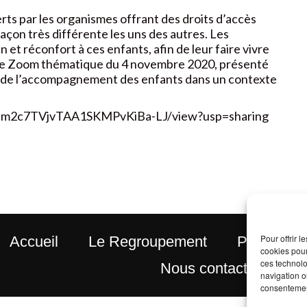
rts par les organismes offrant des droits d’accès
açon très différente les uns des autres. Les
 et réconfort à ces enfants, afin de leur faire vivre
 Ce Zoom thématique du 4 novembre 2020, présenté
de l’accompagnement des enfants dans un contexte
LQEm2c7TVjvTAA1SKMPvKiBa-LJ/view?usp=sharing
Pour offrir 
Accueil
Le Regroupement
Politique d
cookies pour
ces technolo
Nous contacter
navigation ou
consentement