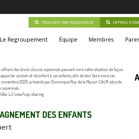
TROUVER UNE RESSOURCE
OFFRES D’EM
Le Regroupement
Équipe
Membres
Paren
 offrant des droits d’accès supervisés peuvent vivre cette situation de façon
 apporter soutien et réconfort à ces enfants, afin de leur faire vivre ces
4 novembre 2020, présenté par Dominique Roy de la Maison CALM, aborde
 supervisés.
vKiBa-LJ/view?usp=sharing
PAGNEMENT DES ENFANTS
bert