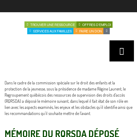
TROUVER UNE RESSOURCE
OFFRES D’EMPLOI
SERVICES AUX FAMILLES
FAIRE UN DON
Dans le cadre de la commission spéciale sur le droit des enfants et la
protection de la jeunesse, sous la présidence de madame Régine Laurent, le
Regroupement québécois des ressources de supervision des droits d’accès
(RQRSDA) a déposé le mémoire suivant, dans lequel il fait état de son rôle en
lien avec les aspects examinés, les enjeux et les obstacles qu’il identifie ainsi que
les recommandations qu’il souhaite mettre de l’avant.
MÉMOIRE DU RQRSDA DÉPOSÉ