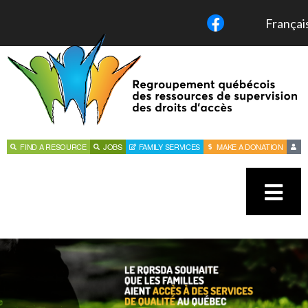
Françai
FIND A RESOURCE
JOBS
FAMILY SERVICES
MAKE A DONATION