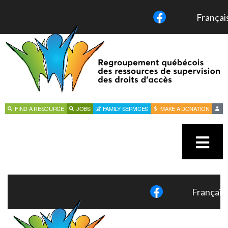
Françai
FIND A RESOURCE
JOBS
FAMILY SERVICES
MAKE A DONATION
Français